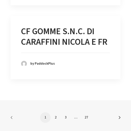
CF GOMME S.N.C. DI
CARAFFINI NICOLA E FR
by PaddockPlus
1
2
3
…
27