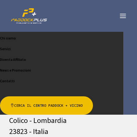
Chi siamo
GRAVA PNEUMATICI S.R.L.
Servizi
CONTATTACI
SCRIVICI
Diventa Affiliato
News e Promozioni
Contatti
Indirizzo
CERCA IL CENTRO PADDOCK + VICINO
Via al Trivio 7
Colico - Lombardia
23823 - Italia