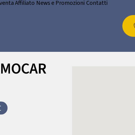
venta Affiliato
News e Promozioni
Contatti
AMOCAR
I