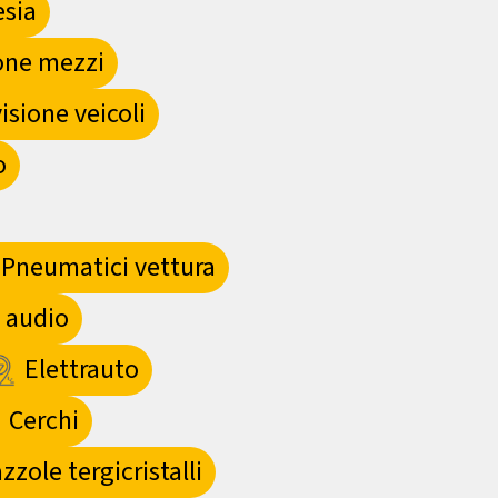
esia
one mezzi
isione veicoli
o
Pneumatici vettura
 audio
Elettrauto
Cerchi
zole tergicristalli