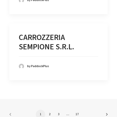
by PaddockPlus
CARROZZERIA
SEMPIONE S.R.L.
by PaddockPlus
1
2
3
…
17