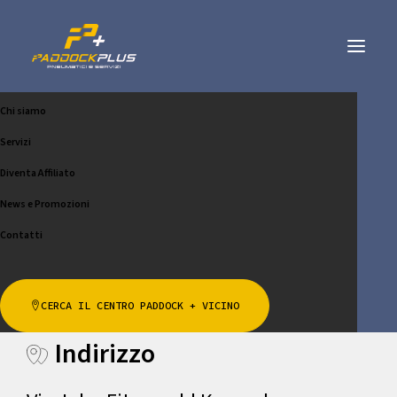
Chi siamo
OSTUNI AUTO S.R.L.
Servizi
CHIAMA
CONTATTACI
Diventa Affiliato
News e Promozioni
SCRIVICI
Contatti
Website:
https://www.ostuniauto.it
CERCA IL CENTRO PADDOCK + VICINO
Indirizzo