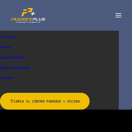
Chi siamo
Servizi
Diventa Affiliato
News e Promozioni
Contatti
Pneumatici trasporto
leggero
CERCA IL CENTRO PADDOCK + VICINO