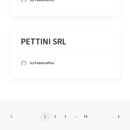
by PaddockPlus
PETTINI SRL
by PaddockPlus
1
2
3
…
56