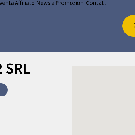
venta Affiliato
News e Promozioni
Contatti
 SRL