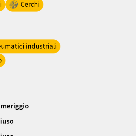
i
Cerchi
umatici industriali
o
meriggio
iuso