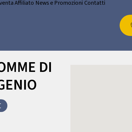
venta Affiliato
News e Promozioni
Contatti
OMME DI
GENIO
I