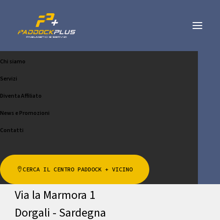
Chi siamo
RC GOMME SNC DI MARCO
Servizi
RUIO E GIOVANNI
Diventa Affiliato
News e Promozioni
CHIAMA
SCRIVICI
Contatti
Indirizzo
CERCA IL CENTRO PADDOCK + VICINO
Via la Marmora 1
Dorgali - Sardegna