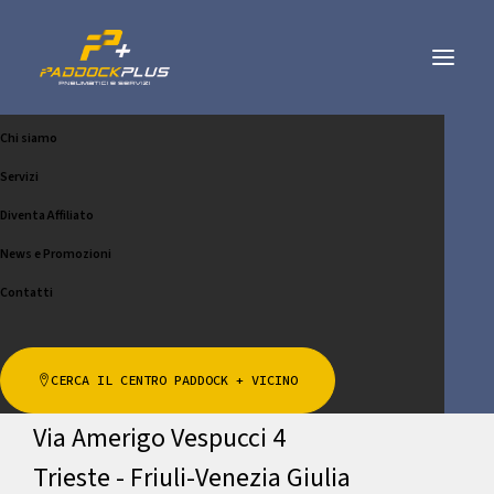
Chi siamo
PIT STOP GOMME DI
Servizi
MONDO DANIELE
Diventa Affiliato
News e Promozioni
CHIAMA
SCRIVICI
Contatti
Indirizzo
CERCA IL CENTRO PADDOCK + VICINO
Via Amerigo Vespucci 4
Trieste - Friuli-Venezia Giulia