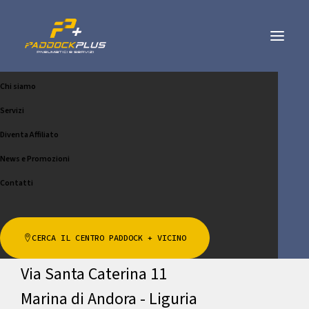
Chi siamo
MA.MA GOMME SAS DI
Servizi
VIGNA MARCO
Diventa Affiliato
News e Promozioni
CHIAMA
SCRIVICI
Contatti
Indirizzo
CERCA IL CENTRO PADDOCK + VICINO
Via Santa Caterina 11
Marina di Andora - Liguria