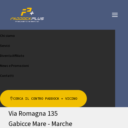
Chi siamo
LEO GOMME DI PERUGINI
Servizi
L. E C. SNC
Diventa Affiliato
News e Promozioni
CHIAMA
SCRIVICI
Contatti
Indirizzo
CERCA IL CENTRO PADDOCK + VICINO
Via Romagna 135
Gabicce Mare - Marche