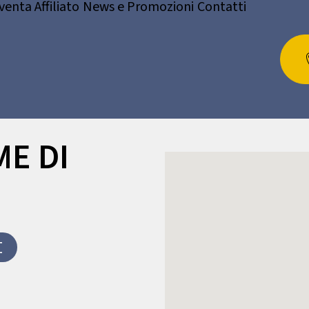
venta Affiliato
News e Promozioni
Contatti
E DI
I