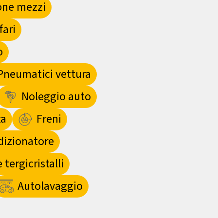
one mezzi
fari
o
Pneumatici vettura
Noleggio auto
a
Freni
dizionatore
tergicristalli
Autolavaggio