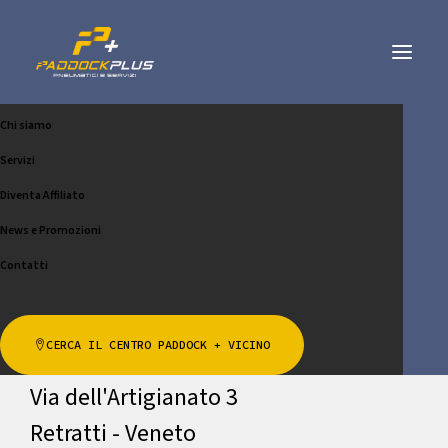
Chi siamo
FIORE GOMME SNC DI
Servizi
SIMONE SCARABELLO E
Diventa Affiliato
News e Promozioni
CHIAMA
SCRIVICI
Contatti
Indirizzo
CERCA IL CENTRO PADDOCK + VICINO
Via dell'Artigianato 3
Retratti - Veneto