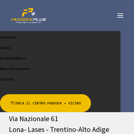
Chi siamo
CASAGRANDA BRUNO & C.
Servizi
S.N.C.
Diventa Affiliato
News e Promozioni
CHIAMA
SCRIVICI
Contatti
Indirizzo
CERCA IL CENTRO PADDOCK + VICINO
Via Nazionale 61
Lona- Lases - Trentino-Alto Adige