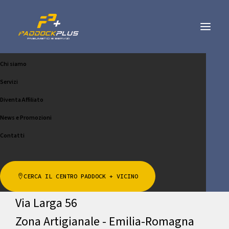
Chi siamo
CARROZZERIA CAMILLINI
Servizi
BENITO E MARCO
Diventa Affiliato
News e Promozioni
CHIAMA
SCRIVICI
Contatti
Indirizzo
CERCA IL CENTRO PADDOCK + VICINO
Via Larga 56
Zona Artigianale - Emilia-Romagna