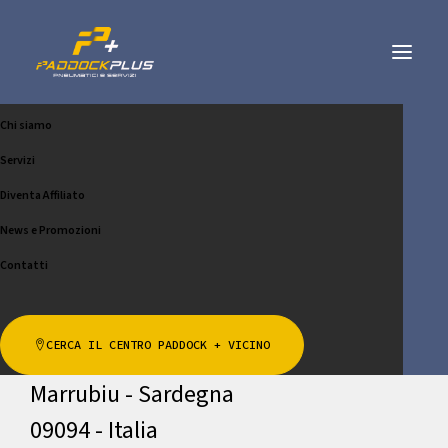
Chi siamo
BOX DELLA GOMMA SRL
Servizi
CHIAMA
SCRIVICI
Diventa Affiliato
News e Promozioni
Contatti
Indirizzo
CERCA IL CENTRO PADDOCK + VICINO
Via Trento 6
Marrubiu - Sardegna
09094 - Italia