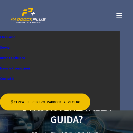
Chi siamo
Servizi
Diventa Affiliato
ADAS: QUANDO È
News e Promozioni
NECESSARIO
Contatti
RICALIBRARE I SISTEMI
CERCA IL CENTRO PADDOCK + VICINO
DI ASSISTENZA ALLA
GUIDA?